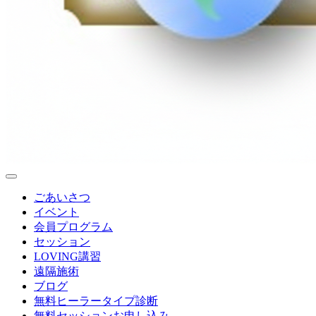
ごあいさつ
イベント
会員プログラム
セッション
LOVING講習
遠隔施術
ブログ
無料
ヒーラータイプ診断
無料セッションお申し込み