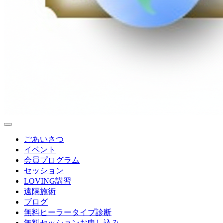
ごあいさつ
イベント
会員プログラム
セッション
LOVING講習
遠隔施術
ブログ
無料
ヒーラータイプ診断
無料セッションお申し込み