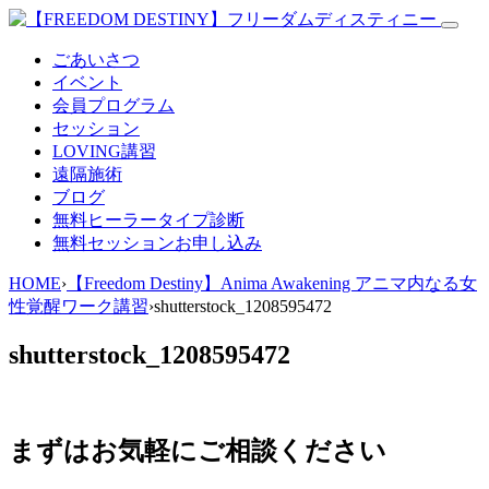
ごあいさつ
イベント
会員プログラム
セッション
LOVING講習
遠隔施術
ブログ
無料
ヒーラータイプ診断
無料セッションお申し込み
HOME
›
【Freedom Destiny】Anima Awakening アニマ内なる女
性覚醒ワーク講習
›
shutterstock_1208595472
shutterstock_1208595472
まずはお気軽にご相談ください