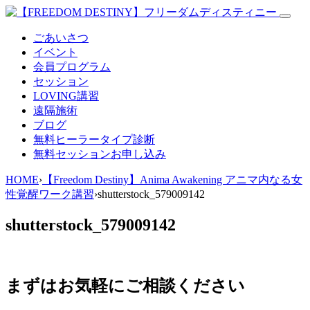
ごあいさつ
イベント
会員プログラム
セッション
LOVING講習
遠隔施術
ブログ
無料
ヒーラータイプ診断
無料セッションお申し込み
HOME
›
【Freedom Destiny】Anima Awakening アニマ内なる女
性覚醒ワーク講習
›
shutterstock_579009142
shutterstock_579009142
まずはお気軽にご相談ください