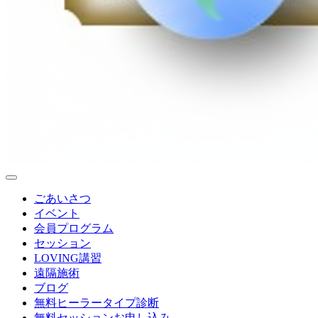
ごあいさつ
イベント
会員プログラム
セッション
LOVING講習
遠隔施術
ブログ
無料
ヒーラータイプ診断
無料セッションお申し込み