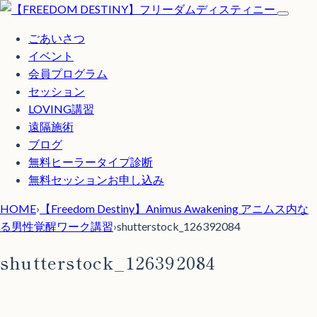
ごあいさつ
イベント
会員プログラム
セッション
LOVING講習
遠隔施術
ブログ
無料
ヒーラータイプ診断
無料セッションお申し込み
HOME
›
【Freedom Destiny】Animus Awakening アニムス内な
る男性覚醒ワーク講習
›
shutterstock_126392084
shutterstock_126392084