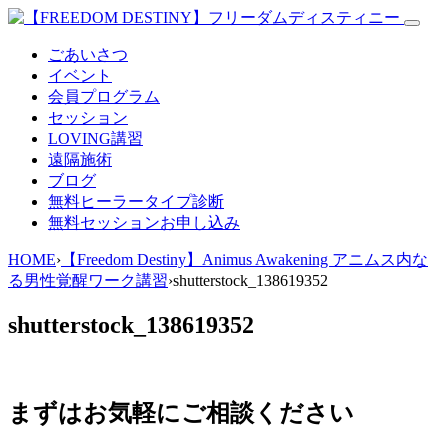
ごあいさつ
イベント
会員プログラム
セッション
LOVING講習
遠隔施術
ブログ
無料
ヒーラータイプ診断
無料セッションお申し込み
HOME
›
【Freedom Destiny】Animus Awakening アニムス内な
る男性覚醒ワーク講習
›
shutterstock_138619352
shutterstock_138619352
まずはお気軽にご相談ください