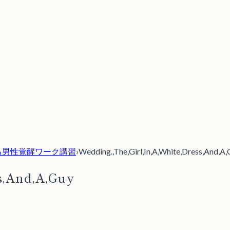
ムス内なる男性覚醒ワーク講習
›
Wedding.,The,Girl,In,A,White,Dress,And,A
s,And,A,Guy