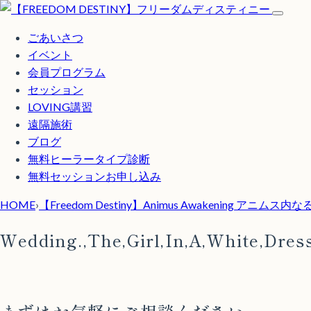
ごあいさつ
イベント
会員プログラム
セッション
LOVING講習
遠隔施術
ブログ
無料
ヒーラータイプ診断
無料セッションお申し込み
HOME
›
【Freedom Destiny】Animus Awakening アニ
Wedding.,The,Girl,In,A,White,Dres