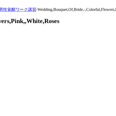
ムス内なる男性覚醒ワーク講習
›
Wedding,Bouquet,Of,Bride,-,Colorful,Flowers,
ers,Pink,,White,Roses