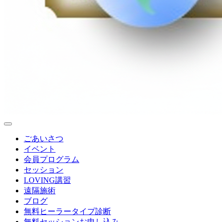
ごあいさつ
イベント
会員プログラム
セッション
LOVING講習
遠隔施術
ブログ
無料
ヒーラータイプ診断
無料セッションお申し込み