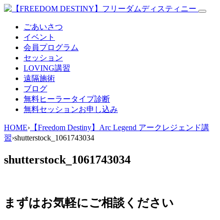
ごあいさつ
イベント
会員プログラム
セッション
LOVING講習
遠隔施術
ブログ
無料
ヒーラータイプ診断
無料セッションお申し込み
HOME
›
【Freedom Destiny】Arc Legend アークレジェンド講
習
›
shutterstock_1061743034
shutterstock_1061743034
まずはお気軽にご相談ください