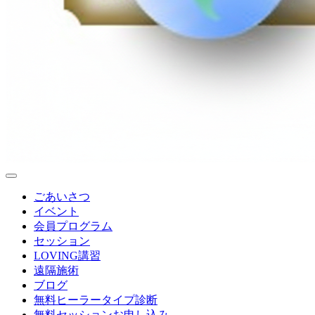
ごあいさつ
イベント
会員プログラム
セッション
LOVING講習
遠隔施術
ブログ
無料
ヒーラータイプ診断
無料セッションお申し込み