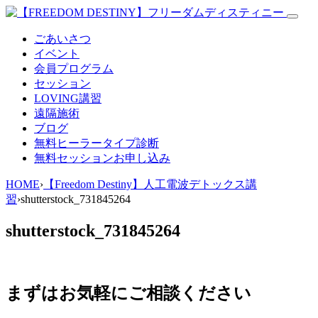
ごあいさつ
イベント
会員プログラム
セッション
LOVING講習
遠隔施術
ブログ
無料
ヒーラータイプ診断
無料セッションお申し込み
HOME
›
【Freedom Destiny】人工電波デトックス講
習
›
shutterstock_731845264
shutterstock_731845264
まずはお気軽にご相談ください