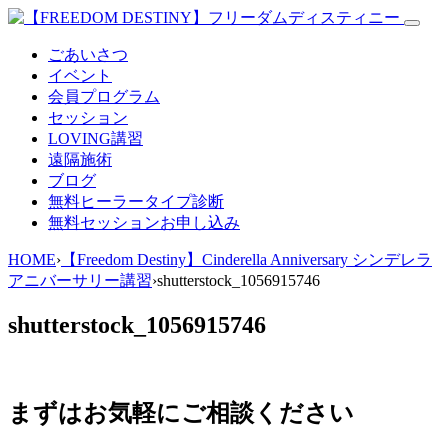
ごあいさつ
イベント
会員プログラム
セッション
LOVING講習
遠隔施術
ブログ
無料
ヒーラータイプ診断
無料セッションお申し込み
HOME
›
【Freedom Destiny】Cinderella Anniversary シンデレラ
アニバーサリー講習
›
shutterstock_1056915746
shutterstock_1056915746
まずはお気軽にご相談ください