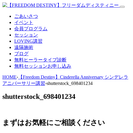
ごあいさつ
イベント
会員プログラム
セッション
LOVING講習
遠隔施術
ブログ
無料
ヒーラータイプ診断
無料セッションお申し込み
HOME
›
【Freedom Destiny】Cinderella Anniversary シンデレラ
アニバーサリー講習
›
shutterstock_698401234
shutterstock_698401234
まずはお気軽にご相談ください