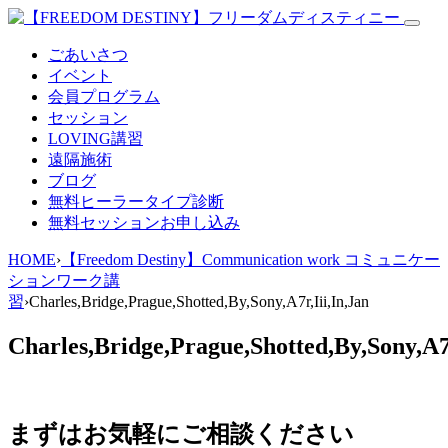
ごあいさつ
イベント
会員プログラム
セッション
LOVING講習
遠隔施術
ブログ
無料
ヒーラータイプ診断
無料セッションお申し込み
HOME
›
【Freedom Destiny】Communication work コミュニケー
ションワーク講
習
›
Charles,Bridge,Prague,Shotted,By,Sony,A7r,Iii,In,Jan
Charles,Bridge,Prague,Shotted,By,Sony,A7r
まずはお気軽にご相談ください