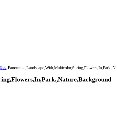
G講習
›
Panoramic,Landscape,With,Multicolor,Spring,Flowers,In,Park.,N
ing,Flowers,In,Park.,Nature,Background