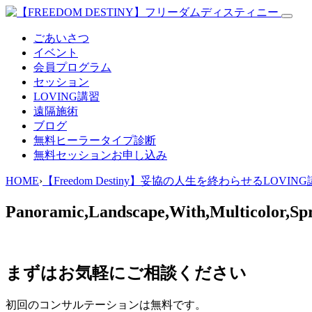
ごあいさつ
イベント
会員プログラム
セッション
LOVING講習
遠隔施術
ブログ
無料
ヒーラータイプ診断
無料セッションお申し込み
HOME
›
【Freedom Destiny】妥協の人生を終わらせるLOVIN
Panoramic,Landscape,With,Multicolor,Spr
まずはお気軽にご相談ください
初回のコンサルテーションは無料です。