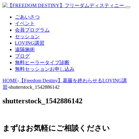
ごあいさつ
イベント
会員プログラム
セッション
LOVING講習
遠隔施術
ブログ
無料
ヒーラータイプ診断
無料セッションお申し込み
HOME
›
【Freedom Destiny】葛藤を終わらせるLOVING講
習
›
shutterstock_1542886142
shutterstock_1542886142
まずはお気軽にご相談ください