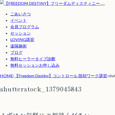
ごあいさつ
イベント
会員プログラム
セッション
LOVING講習
遠隔施術
ブログ
無料
ヒーラータイプ診断
無料セッションお申し込み
HOME
›
【Freedom Destiny】コントロール 脱却ワーク講習
›
shu
shutterstock_1379045843