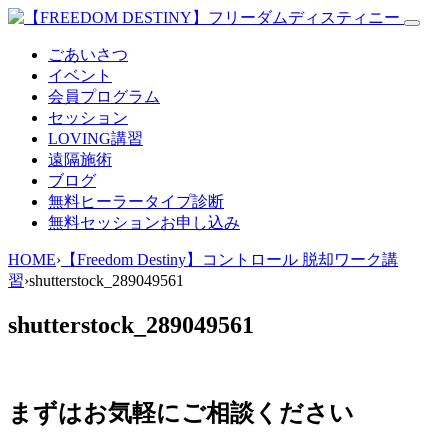
ごあいさつ
イベント
会員プログラム
セッション
LOVING講習
遠隔施術
ブログ
無料
ヒーラータイプ診断
無料セッションお申し込み
HOME
›
【Freedom Destiny】コントロール 脱却ワーク講
習
›
shutterstock_289049561
shutterstock_289049561
まずはお気軽にご相談ください