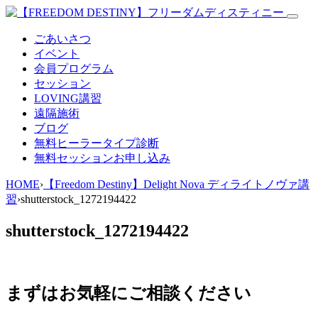
ごあいさつ
イベント
会員プログラム
セッション
LOVING講習
遠隔施術
ブログ
無料
ヒーラータイプ診断
無料セッションお申し込み
HOME
›
【Freedom Destiny】Delight Nova ディライトノヴァ講
習
›
shutterstock_1272194422
shutterstock_1272194422
まずはお気軽にご相談ください