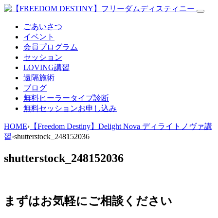
ごあいさつ
イベント
会員プログラム
セッション
LOVING講習
遠隔施術
ブログ
無料
ヒーラータイプ診断
無料セッションお申し込み
HOME
›
【Freedom Destiny】Delight Nova ディライトノヴァ講
習
›
shutterstock_248152036
shutterstock_248152036
まずはお気軽にご相談ください