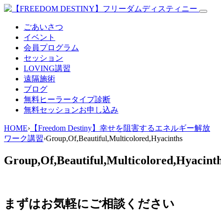
ごあいさつ
イベント
会員プログラム
セッション
LOVING講習
遠隔施術
ブログ
無料
ヒーラータイプ診断
無料セッションお申し込み
HOME
›
【Freedom Destiny】幸せを阻害するエネルギー解放
ワーク講習
›
Group,Of,Beautiful,Multicolored,Hyacinths
Group,Of,Beautiful,Multicolored,Hyacint
まずはお気軽にご相談ください