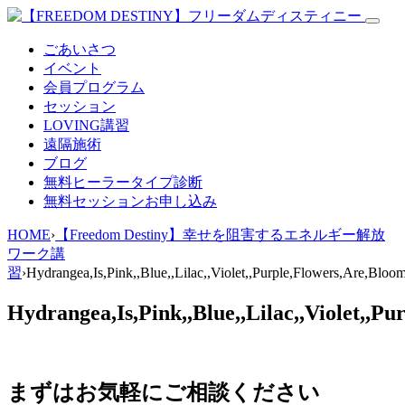
ごあいさつ
イベント
会員プログラム
セッション
LOVING講習
遠隔施術
ブログ
無料
ヒーラータイプ診断
無料セッションお申し込み
HOME
›
【Freedom Destiny】幸せを阻害するエネルギー解放
ワーク講
習
›
Hydrangea,Is,Pink,,Blue,,Lilac,,Violet,,Purple,Flowers,Are,Bloo
Hydrangea,Is,Pink,,Blue,,Lilac,,Violet,,P
まずはお気軽にご相談ください