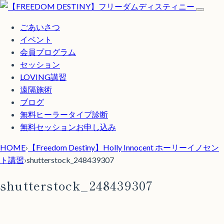
ごあいさつ
イベント
会員プログラム
セッション
LOVING講習
遠隔施術
ブログ
無料
ヒーラータイプ診断
無料セッションお申し込み
HOME
›
【Freedom Destiny】Holly Innocent ホーリーイノセン
ト講習
›
shutterstock_248439307
shutterstock_248439307