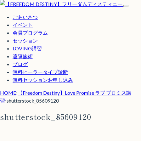
ごあいさつ
イベント
会員プログラム
セッション
LOVING講習
遠隔施術
ブログ
無料
ヒーラータイプ診断
無料セッションお申し込み
HOME
›
【Freedom Destiny】Love Promise ラブ プロミス講
習
›
shutterstock_85609120
shutterstock_85609120