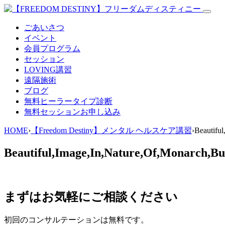
ごあいさつ
イベント
会員プログラム
セッション
LOVING講習
遠隔施術
ブログ
無料
ヒーラータイプ診断
無料セッションお申し込み
HOME
›
【Freedom Destiny】メンタル ヘルスケア講習
›
Beautifu
Beautiful,Image,In,Nature,Of,Monarch,Bu
まずはお気軽にご相談ください
初回のコンサルテーションは無料です。