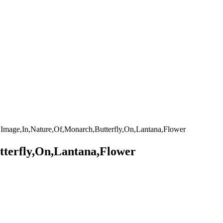
l,Image,In,Nature,Of,Monarch,Butterfly,On,Lantana,Flower
tterfly,On,Lantana,Flower