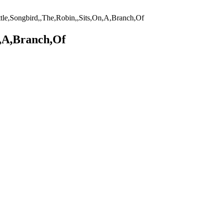
ttle,Songbird,,The,Robin,,Sits,On,A,Branch,Of
n,A,Branch,Of