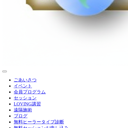
ごあいさつ
イベント
会員プログラム
セッション
LOVING講習
遠隔施術
ブログ
無料
ヒーラータイプ診断
無料セッションお申し込み