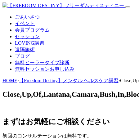
ごあいさつ
イベント
会員プログラム
セッション
LOVING講習
遠隔施術
ブログ
無料
ヒーラータイプ診断
無料セッションお申し込み
HOME
›
【Freedom Destiny】メンタル ヘルスケア講習
›
Close,Up
Close,Up,Of,Lantana,Camara,Bush,In,Blo
まずはお気軽にご相談ください
初回のコンサルテーションは無料です。