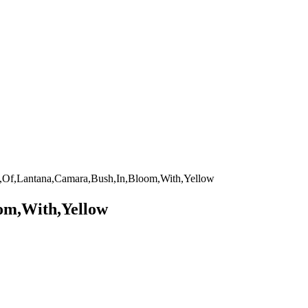
,Of,Lantana,Camara,Bush,In,Bloom,With,Yellow
om,With,Yellow