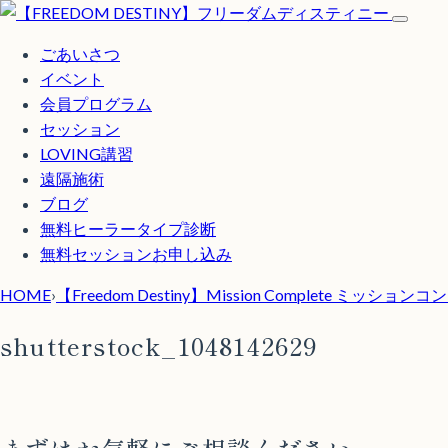
ごあいさつ
イベント
会員プログラム
セッション
LOVING講習
遠隔施術
ブログ
無料
ヒーラータイプ診断
無料セッションお申し込み
HOME
›
【Freedom Destiny】Mission Complete ミッシ
shutterstock_1048142629