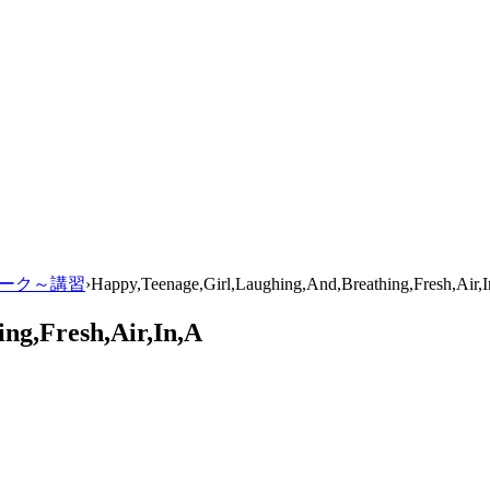
しワーク～講習
›
Happy,Teenage,Girl,Laughing,And,Breathing,Fresh,Air,
ng,Fresh,Air,In,A