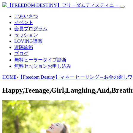
ごあいさつ
イベント
会員プログラム
セッション
LOVING講習
遠隔施術
ブログ
無料
ヒーラータイプ診断
無料セッションお申し込み
HOME
›
【Freedom Destiny】マネー ヒーリング～お金の癒
Happy,Teenage,Girl,Laughing,And,Breathi