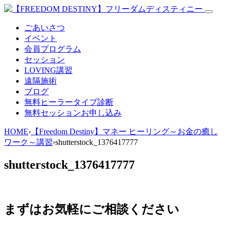
ごあいさつ
イベント
会員プログラム
セッション
LOVING講習
遠隔施術
ブログ
無料
ヒーラータイプ診断
無料セッションお申し込み
HOME
›
【Freedom Destiny】マネー ヒーリング～お金の癒し
ワーク～講習
›
shutterstock_1376417777
shutterstock_1376417777
まずはお気軽にご相談ください