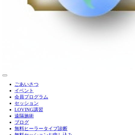
ごあいさつ
イベント
会員プログラム
セッション
LOVING講習
遠隔施術
ブログ
無料
ヒーラータイプ診断
無料セッションお申し込み