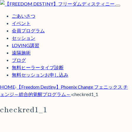
ごあいさつ
イベント
会員プログラム
セッション
LOVING講習
遠隔施術
ブログ
無料
ヒーラータイプ診断
無料セッションお申し込み
HOME
›
【Freedom Destiny】Phoenix Change フェニックス チ
ェンジ～総合的覚醒プログラム～
›
checkred1_1
checkred1_1