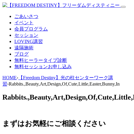
ごあいさつ
イベント
会員プログラム
セッション
LOVING講習
遠隔施術
ブログ
無料
ヒーラータイプ診断
無料セッションお申し込み
HOME
›
【Freedom Destiny】光の柱センターワーク講
習
›
Rabbits.,Beauty,Art,Design,Of,Cute,Little,Easter,Bunny,In
Rabbits.,Beauty,Art,Design,Of,Cute,Little
まずはお気軽にご相談ください