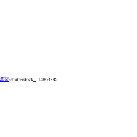
ー講習
›
shutterstock_114863785