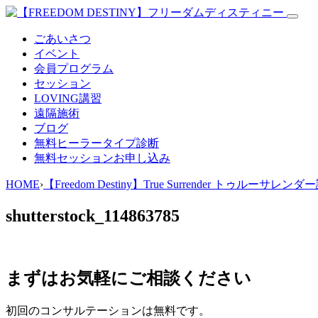
ごあいさつ
イベント
会員プログラム
セッション
LOVING講習
遠隔施術
ブログ
無料
ヒーラータイプ診断
無料セッションお申し込み
HOME
›
【Freedom Destiny】True Surrender トゥルーサレンダ
shutterstock_114863785
まずはお気軽にご相談ください
初回のコンサルテーションは無料です。