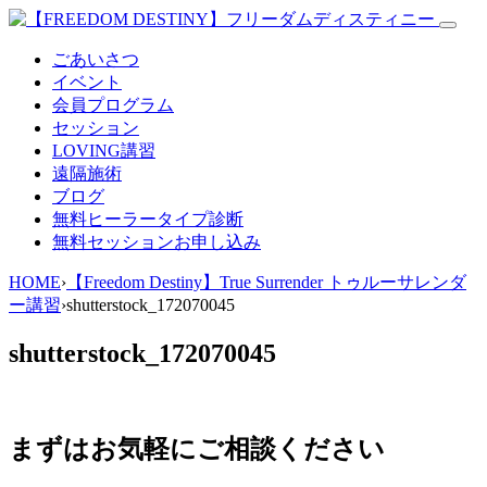
ごあいさつ
イベント
会員プログラム
セッション
LOVING講習
遠隔施術
ブログ
無料
ヒーラータイプ診断
無料セッションお申し込み
HOME
›
【Freedom Destiny】True Surrender トゥルーサレンダ
ー講習
›
shutterstock_172070045
shutterstock_172070045
まずはお気軽にご相談ください