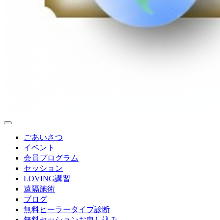
ごあいさつ
イベント
会員プログラム
セッション
LOVING講習
遠隔施術
ブログ
無料
ヒーラータイプ診断
無料セッションお申し込み