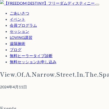
ごあいさつ
イベント
会員プログラム
セッション
LOVING講習
遠隔施術
ブログ
無料
ヒーラータイプ診断
無料セッションお申し込み
View,Of,A,Narrow,Street,In,The,S
2024年4月11日
Events