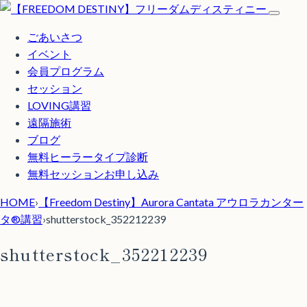
ごあいさつ
イベント
会員プログラム
セッション
LOVING講習
遠隔施術
ブログ
無料
ヒーラータイプ診断
無料セッションお申し込み
HOME
›
【Freedom Destiny】Aurora Cantata アウロラカンター
タ®講習
›
shutterstock_352212239
shutterstock_352212239