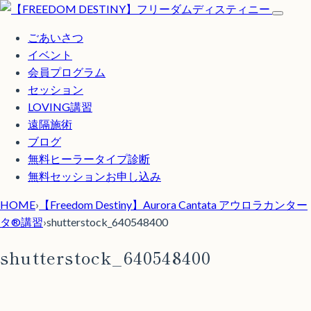
ごあいさつ
イベント
会員プログラム
セッション
LOVING講習
遠隔施術
ブログ
無料
ヒーラータイプ診断
無料セッションお申し込み
HOME
›
【Freedom Destiny】Aurora Cantata アウロラカンター
タ®講習
›
shutterstock_640548400
shutterstock_640548400