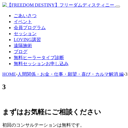
ごあいさつ
イベント
会員プログラム
セッション
LOVING講習
遠隔施術
ブログ
無料
ヒーラータイプ診断
無料セッションお申し込み
HOME
›
人間関係・お金・仕事・願望・喜び・カルマ解消 編
›
3
3
まずはお気軽にご相談ください
初回のコンサルテーションは無料です。