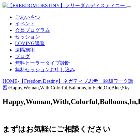
ごあいさつ
イベント
会員プログラム
セッション
LOVING講習
遠隔施術
ブログ
無料
ヒーラータイプ診断
無料セッションお申し込み
HOME
›
【Freedom Destiny】ネガティブ思考 脱却ワーク講
習
›
Happy,Woman,With,Colorful,Balloons,In,Field,On,Blue,Sky
Happy,Woman,With,Colorful,Balloons,In,
まずはお気軽にご相談ください