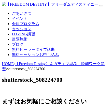
ごあいさつ
イベント
会員プログラム
セッション
LOVING講習
遠隔施術
ブログ
無料
ヒーラータイプ診断
無料セッションお申し込み
HOME
›
【Freedom Destiny】ネガティブ思考 脱却ワーク講
習
›
shutterstock_508224700
shutterstock_508224700
まずはお気軽にご相談ください