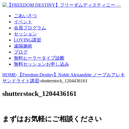
ごあいさつ
イベント
会員プログラム
セッション
LOVING講習
遠隔施術
ブログ
無料
ヒーラータイプ診断
無料セッションお申し込み
HOME
›
【Freedom Destiny】Noble Alexandrite ノーブルアレキ
サンドライト講習
›
shutterstock_1204436161
shutterstock_1204436161
まずはお気軽にご相談ください