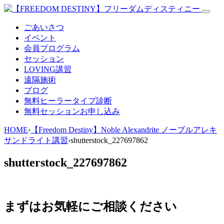
ごあいさつ
イベント
会員プログラム
セッション
LOVING講習
遠隔施術
ブログ
無料
ヒーラータイプ診断
無料セッションお申し込み
HOME
›
【Freedom Destiny】Noble Alexandrite ノーブルアレキ
サンドライト講習
›
shutterstock_227697862
shutterstock_227697862
まずはお気軽にご相談ください