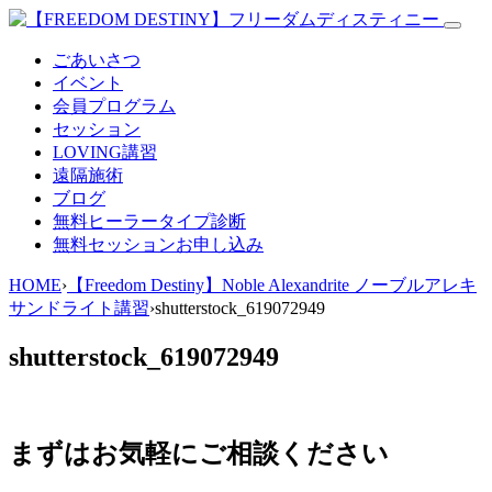
ごあいさつ
イベント
会員プログラム
セッション
LOVING講習
遠隔施術
ブログ
無料
ヒーラータイプ診断
無料セッションお申し込み
HOME
›
【Freedom Destiny】Noble Alexandrite ノーブルアレキ
サンドライト講習
›
shutterstock_619072949
shutterstock_619072949
まずはお気軽にご相談ください