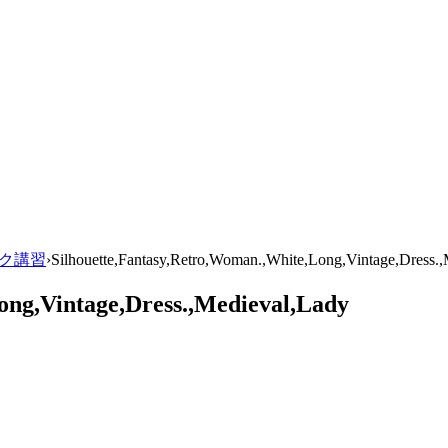
ーク講習
›
Silhouette,Fantasy,Retro,Woman.,White,Long,Vintage,Dress.
ong,Vintage,Dress.,Medieval,Lady