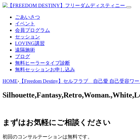
ごあいさつ
イベント
会員プログラム
セッション
LOVING講習
遠隔施術
ブログ
無料
ヒーラータイプ診断
無料セッションお申し込み
HOME
›
【Freedom Destiny】セルフラブ 自己愛 自己受容ワ
Silhouette,Fantasy,Retro,Woman.,White,L
まずはお気軽にご相談ください
初回のコンサルテーションは無料です。